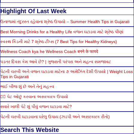
Highlight Of Last Week
ઉનાળામાં તંદુરસ્ત રહેવાના શ્રેષ્ઠ ઉપાયો – Summer Health Tips in Gujarati
Best Morning Drinks for a Healthy Life વજન ઘટાડવા માટે શ્રેષ્ઠ પીણાં
સ્વસ્થ કિડની માટે 7 શ્રેષ્ઠ ટીપ્સ (7 Best Tips for Healthy Kidneys)
Wellness Coach kya he Wellness Coach बनने के फायदे
પડતર દિવસ કેમ આવે છે? | ગુજરાતી પરંપરા અને મહત્વ સમજાવટ
પેટની ચરબી અને વજન ઘટાડવા માટેના ૭ અમેઝિંગ દેશી ઉપાયો | Weight Loss
Tips in Gujarati
ભાઈ બીજ શું છે અને તેનું મહત્ત્વ
🏃‍♂️ પેટ ઓછું કરવાના અસરકારક ઉપાયો
સવારે ખાલી પેટે શું પીવું વજન ઘટાડવા માટે?
પેટની ચરબી ઘટાડવાના ઘરેલુ ઉપાય (ઝડપી અને અસરકારક રીતો)
Search This Website