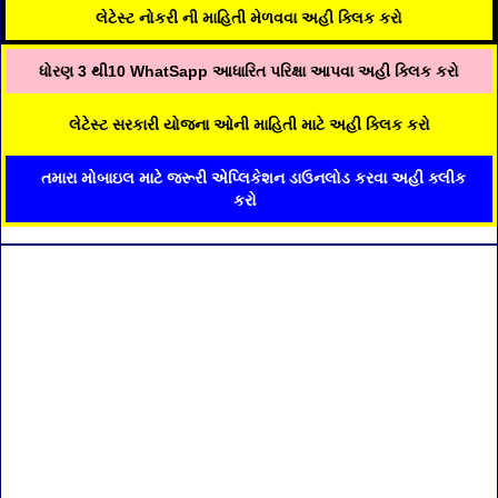
લેટેસ્ટ નોકરી ની માહિતી મેળવવા અહી ક્લિક કરો
ધોરણ 3 થી10 WhatSapp આધારિત પરિક્ષા આપવા અહી ક્લિક કરો
લેટેસ્ટ સરકારી યોજના ઓની માહિતી માટે અહી ક્લિક કરો
તમારા મોબાઇલ માટે જરૂરી એપ્લિકેશન ડાઉનલોડ કરવા અહી ક્લીક
કરો