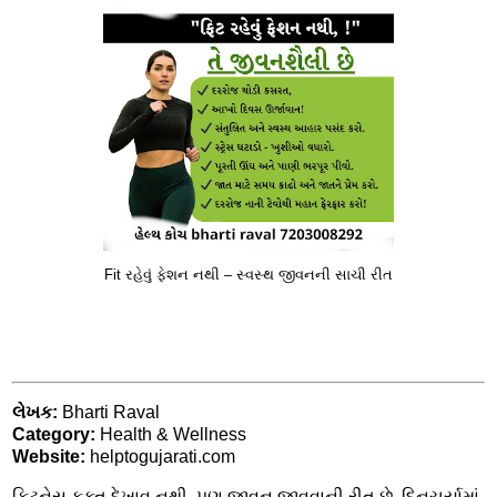
Fit રહેવું ફેશન નથી – સ્વસ્થ જીવનની સાચી રીત
લેખક:
Bharti Raval
Category:
Health & Wellness
Website:
helptogujarati.com
ફિટનેસ ફક્ત દેખાવ નથી, પણ જીવન જીવવાની રીત છે. દિનચર્યામાં