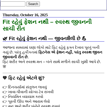
Thursday, October 16, 2025
Fit રહેવું ફેશન નથી – સ્વસ્થ જીવનની
સાચી રીત
🌿
Fit રહેવું ફેશન નથી — જીવનશૈલી છે 💪
આજના સમયમાં ઘણા લોકો માટે ફિટ રહેવું ફક્ત દેખાવ પૂરતું બની
ગયું છે. પરંતુ હકીકતમાં
ફિટનેસ એ ફેશન નહીં, પરંતુ સ્વસ્થ જીવન
જીવવાની રીત છે.
ફિટ શરીર અને સ્વસ્થ મન – બંને સાથે મળીને સાચી ખુશી આપે છે.
🌸
💚
ફિટ રહેવું એટલે શું?
👉 દિનચર્યામાં સંતુલન લાવવું
👉 ખાવા-પીવાની યોગ્ય ટેવ રાખવી
👉 નિયમિત વ્યાયામ કરવો
👉 પૂરતી ઊંઘ અને આરામ લેવો
👉 મન અને શરીર બંનેને સ્વસ્થ રાખવું