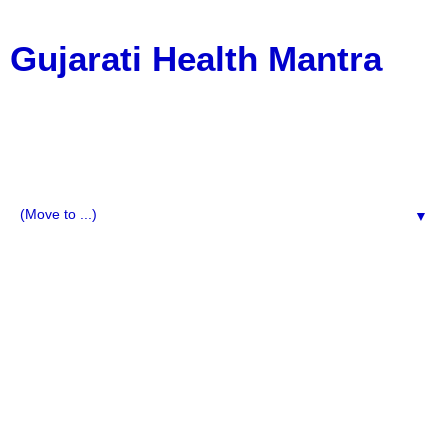
Gujarati Health Mantra
HelptoGujarati.com provides easy-to-understand
Gujarati health tips, fitness guidance, nutrition advice,
and lifestyle improvement ideas. Explore daily wellness
tips, natural remedies, diet plans, and motivational
content for a healthy and happy life.
▼