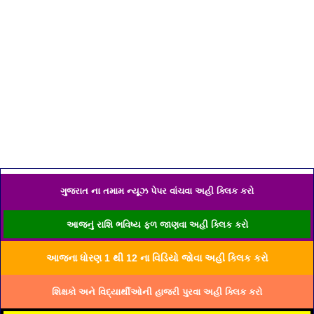
ગુજરાત ના તમામ ન્યૂઝ પેપર વાંચવા અહી ક્લિક કરો
આજનું રાશિ ભવિષ્ય ફળ જાણવા અહી ક્લિક કરો
આજના ધોરણ 1 થી 12 ના વિડિયો જોવા અહી ક્લિક કરો
શિક્ષકો અને વિદ્યાર્થીઓની હાજરી પુરવા અહી ક્લિક કરો