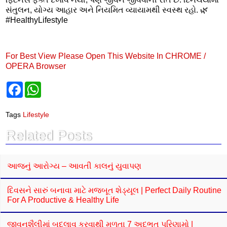
સંતુલન, યોગ્ય આહાર અને નિયમિત વ્યાયામથી સ્વસ્થ રહો. 🌿
#HealthyLifestyle
For Best View Please Open This Website In CHROME /
OPERA Browser
F
W
a
h
c
a
e
t
Tags
Lifestyle
b
s
o
A
Related Posts
o
p
k
p
આજનું આરોગ્ય – આવતી કાલનું યુવાપણ
દિવસને સારું બનાવા માટે મજબૂત શેડ્યૂલ | Perfect Daily Routine
For A Productive & Healthy Life
જીવનશૈલીમાં બદલાવ કરવાથી મળતા 7 અદભૂત પરિણામો |