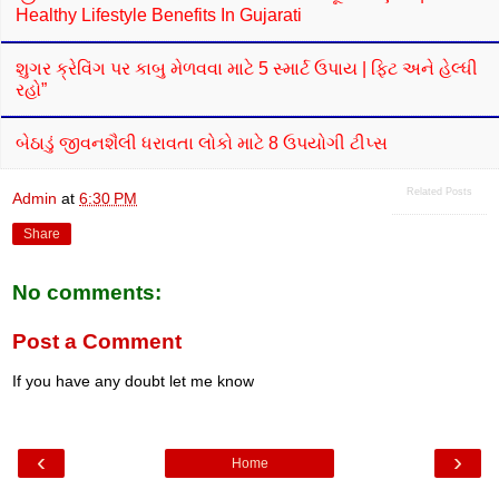
Healthy Lifestyle Benefits In Gujarati
શુગર ક્રેવિંગ પર કાબુ મેળવવા માટે 5 સ્માર્ટ ઉપાય | ફિટ અને હેલ્ધી
રહો”
બેઠાડું જીવનશૈલી ધરાવતા લોકો માટે 8 ઉપયોગી ટીપ્સ
Related Posts
Admin
at
6:30 PM
Share
No comments:
Post a Comment
If you have any doubt let me know
‹
›
Home