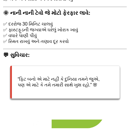
🌞
નાની નાની ટેવો જે મોટો ફેરફાર લાવે:
✅ દરરોજ 30 મિનિટ ચાલવું
✅ ફાસ્ટફૂડની જગ્યાએ ઘરેલું ખોરાક ખાવું
✅ વધારે પાણી પીવું
✅ સ્મિત રાખવું અને તણાવ દૂર કરવો
💬
સુવિચાર:
“ફિટ બનો એ માટે નહીં કે દુનિયા તમને જુએ,
પણ એ માટે કે તમે તમારી સાથે ખુશ રહો.” 🌸