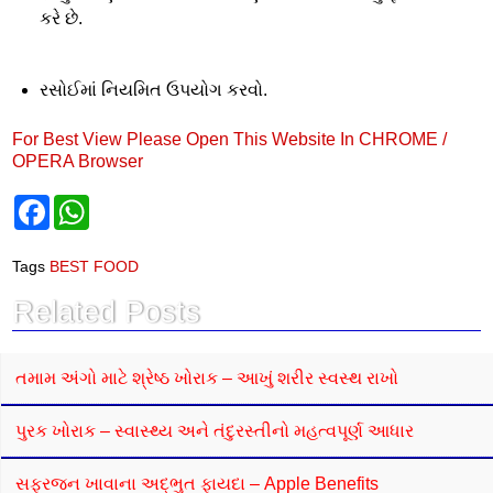
કરે છે.
રસોઈમાં નિયમિત ઉપયોગ કરવો.
For Best View Please Open This Website In CHROME /
OPERA Browser
F
W
a
h
c
a
e
t
Tags
BEST FOOD
b
s
o
A
Related Posts
o
p
k
p
તમામ અંગો માટે શ્રેષ્ઠ ખોરાક – આખું શરીર સ્વસ્થ રાખો
પુરક ખોરાક – સ્વાસ્થ્ય અને તંદુરસ્તીનો મહત્વપૂર્ણ આધાર
સફરજન ખાવાના અદ્ભુત ફાયદા – Apple Benefits