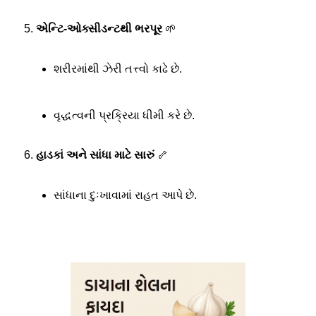
એન્ટિ-ઓક્સીડન્ટથી ભરપૂર
🌱
શરીરમાંથી ઝેરી તત્ત્વો કાઢે છે.
વૃદ્ધત્વની પ્રક્રિયા ધીમી કરે છે.
હાડકાં અને સાંધા માટે સારું
🦴
સાંધાના દુઃખાવામાં રાહત આપે છે.