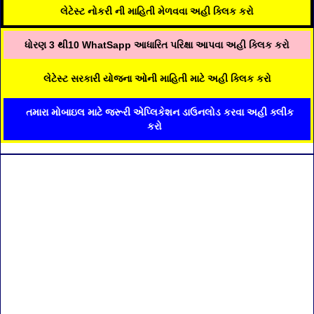
લેટેસ્ટ નોકરી ની માહિતી મેળવવા અહી ક્લિક કરો
ધોરણ 3 થી10 WhatSapp આધારિત પરિક્ષા આપવા અહી ક્લિક કરો
લેટેસ્ટ સરકારી યોજના ઓની માહિતી માટે અહી ક્લિક કરો
તમારા મોબાઇલ માટે જરૂરી એપ્લિકેશન ડાઉનલોડ કરવા અહી ક્લીક
કરો