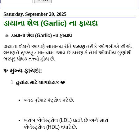
Saturday, September 20, 2025
ડાયાના શેલ (Garlic) ના ફાયદા
🧄
ડાયાના શેલ (Garlic) ના ફાયદા
ડાયાના શેલને આપણે સામાન્ય રીતે
લસણ
તરીકે ઓળખીએ છીએ.
લસણને
સુપરફૂડ
માનવામાં આવે છે કારણ કે તેમાં ઔષધીય ગુણોથી
ભરપૂર પોષક તત્ત્વો હોય છે.
✨ મુખ્ય ફાયદા:
હ્રદય માટે લાભદાયક
❤️
બ્લડ પ્રેશર કંટ્રોલ કરે છે.
ખરાબ કોલેસ્ટ્રોલ (LDL) ઘટાડે છે અને સારા
કોલેસ્ટ્રોલ (HDL) વધારે છે.