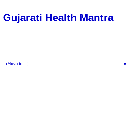
Gujarati Health Mantra
HelptoGujarati.com provides easy-to-understand
Gujarati health tips, fitness guidance, nutrition advice,
and lifestyle improvement ideas. Explore daily wellness
tips, natural remedies, diet plans, and motivational
content for a healthy and happy life.
▼