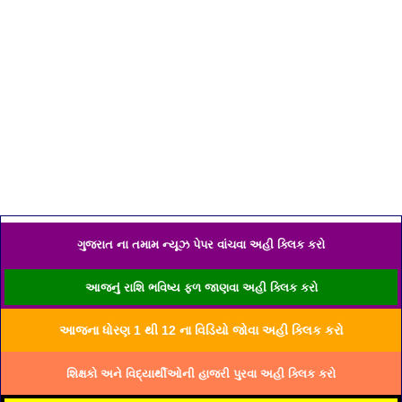
ગુજરાત ના તમામ ન્યૂઝ પેપર વાંચવા અહી ક્લિક કરો
આજનું રાશિ ભવિષ્ય ફળ જાણવા અહી ક્લિક કરો
આજના ધોરણ 1 થી 12 ના વિડિયો જોવા અહી ક્લિક કરો
શિક્ષકો અને વિદ્યાર્થીઓની હાજરી પુરવા અહી ક્લિક કરો