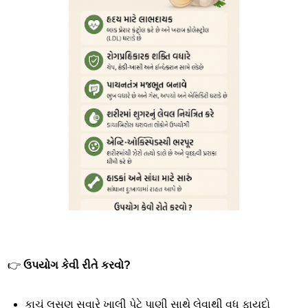
👉
ઉપયોગ કેવી રીતે કરવો?
કાચું લસણ સવારે ખાલી પેટે પાણી સાથે લેવાથી વધુ ફાયદો