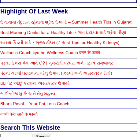
Highlight Of Last Week
ઉનાળામાં તંદુરસ્ત રહેવાના શ્રેષ્ઠ ઉપાયો – Summer Health Tips in Gujarati
Best Morning Drinks for a Healthy Life વજન ઘટાડવા માટે શ્રેષ્ઠ પીણાં
સ્વસ્થ કિડની માટે 7 શ્રેષ્ઠ ટીપ્સ (7 Best Tips for Healthy Kidneys)
Wellness Coach kya he Wellness Coach बनने के फायदे
પડતર દિવસ કેમ આવે છે? | ગુજરાતી પરંપરા અને મહત્વ સમજાવટ
પેટની ચરબી ઘટાડવાના ઘરેલુ ઉપાય (ઝડપી અને અસરકારક રીતો)
🏃‍♂️ પેટ ઓછું કરવાના અસરકારક ઉપાયો
ભાઈ બીજ શું છે અને તેનું મહત્ત્વ
Bharti Raval – Your Fat Loss Coach
कच्ची केरी खाने के फायदे
Search This Website