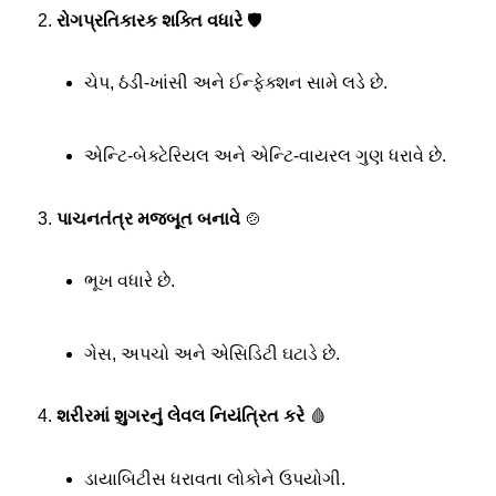
રોગપ્રતિકારક શક્તિ વધારે
🛡️
ચેપ, ઠંડી-ખાંસી અને ઈન્ફેક્શન સામે લડે છે.
એન્ટિ-બેક્ટેરિયલ અને એન્ટિ-વાયરલ ગુણ ધરાવે છે.
પાચનતંત્ર મજબૂત બનાવે
🍲
ભૂખ વધારે છે.
ગેસ, અપચો અને એસિડિટી ઘટાડે છે.
શરીરમાં શુગરનું લેવલ નિયંત્રિત કરે
🩸
ડાયાબિટીસ ધરાવતા લોકોને ઉપયોગી.