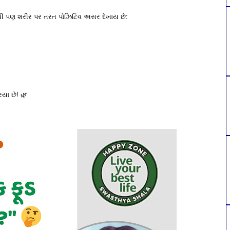
વા થી પણ શરીર પર તરત પોઝિટિવ અસર દેખાય છે:
િયા છે! 🌿