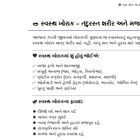
🚫 બસ એક જ Ju
🥗
સ્વસ્થ ખોરાક – તંદુરસ્ત શરીર અને મ
આજના ઝડપી જીવનમાં ખોરાકની ગુણવત્તા જ સ્વાસ્થ્યનું મહત્વપૂર્ણ
સ્વસ્થ ખોરાક માત્ર શરીર માટે નહીં, પરંતુ મન અને હૃદય માટે પ
💚
સ્વસ્થ ખોરાકમાં શું હોવું જોઈએ:
✅ તાજા ફળો અને શાકભાજી
✅ સંપૂર્ણ અનાજ (જવ, ઓટ્સ, ક્વિનોઆ)
✅ પ્રોટીન સ્ત્રોત (દાળ, મગફળી, મશરૂમ, માછલી)
✅ ઓમેગા-3 અને હેલ્ધી ફેટ્સ (એવોકાડો, અખરોટ, ઓલિવ તેલ)
✅ પૂરતું પાણી અને ફાઈબર
🌿
સ્વસ્થ ખોરાકના ફાયદા:
🍀 ઊર્જા વધે અને થાક ઘટે
🍀 પાચન તંત્ર સુધરે
🍀 ત્વચા તેજસ્વી અને હાડકાં મજબૂત રહે
🍀 રોગપ્રતિકારક શક્તિ વધે
🍀 મગજ અને હૃદય સ્વસ્થ રહે