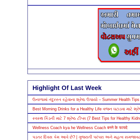
Highlight Of Last Week
ઉનાળામાં તંદુરસ્ત રહેવાના શ્રેષ્ઠ ઉપાયો – Summer Health Tips 
Best Morning Drinks for a Healthy Life વજન ઘટાડવા માટે શ્રેષ્
સ્વસ્થ કિડની માટે 7 શ્રેષ્ઠ ટીપ્સ (7 Best Tips for Healthy Kid
Wellness Coach kya he Wellness Coach बनने के फायदे
પડતર દિવસ કેમ આવે છે? | ગુજરાતી પરંપરા અને મહત્વ સમજાવ