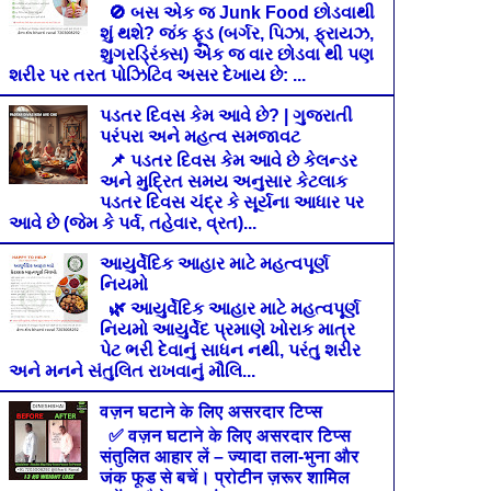
🚫 બસ એક જ Junk Food છોડવાથી
શું થશે? જંક ફૂડ (બર્ગર, પિઝા, ફ્રાયઝ,
શુગરડ્રિંક્સ) એક જ વાર છોડવા થી પણ
શરીર પર તરત પોઝિટિવ અસર દેખાય છે: ...
પડતર દિવસ કેમ આવે છે? | ગુજરાતી
પરંપરા અને મહત્વ સમજાવટ
📌 પડતર દિવસ કેમ આવે છે કેલન્ડર
અને મુદ્રિત સમય અનુસાર કેટલાક
પડતર દિવસ ચંદ્ર કે સૂર્યના આધાર પર
આવે છે (જેમ કે પર્વ, તહેવાર, વ્રત)...
આયુર્વેદિક આહાર માટે મહત્વપૂર્ણ
નિયમો
🌿 આયુર્વેદિક આહાર માટે મહત્વપૂર્ણ
નિયમો આયુર્વેદ પ્રમાણે ખોરાક માત્ર
પેટ ભરી દેવાનું સાધન નથી, પરંતુ શરીર
અને મનને સંતુલિત રાખવાનું મૌલિ...
वज़न घटाने के लिए असरदार टिप्स
✅ वज़न घटाने के लिए असरदार टिप्स
संतुलित आहार लें – ज्यादा तला-भुना और
जंक फूड से बचें। प्रोटीन ज़रूर शामिल