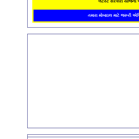
લેટેસ્ટ સરકારી યોજના 
તમારા મોબાઇલ માટે જરૂરી એપ