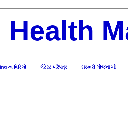
i Health M
ati health tips, fitness guidance, nutrition advice, and lifestyle
t for a healthy and happy life.
ing ના વિડિયો
લેટેસ્ટ પરિપત્ર
સરકારી યોજનાઓ