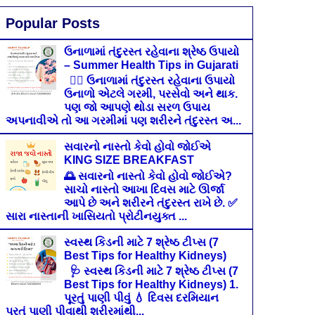
Popular Posts
ઉનાળામાં તંદુરસ્ત રહેવાના શ્રેષ્ઠ ઉપાયો
– Summer Health Tips in Gujarati
🧘‍♀️ ઉનાળામાં તંદુરસ્ત રહેવાના ઉપાયો
ઉનાળો એટલે ગરમી, પરસેવો અને થાક.
પણ જો આપણે થોડા સરળ ઉપાય
અપનાવીએ તો આ ગરમીમાં પણ શરીરને તંદુરસ્ત અ...
સવારનો નાસ્તો કેવો હોવો જોઈએ
KING SIZE BREAKFAST
🌅 સવારનો નાસ્તો કેવો હોવો જોઈએ?
સાચો નાસ્તો આખા દિવસ માટે ઊર્જા
આપે છે અને શરીરને તંદુરસ્ત રાખે છે. ✅
સારા નાસ્તાની ખાસિયતો પ્રોટીનયુક્ત ...
સ્વસ્થ કિડની માટે 7 શ્રેષ્ઠ ટીપ્સ (7
Best Tips for Healthy Kidneys)
🩺 સ્વસ્થ કિડની માટે 7 શ્રેષ્ઠ ટીપ્સ (7
Best Tips for Healthy Kidneys) 1.
પૂરતું પાણી પીવું 💧 દિવસ દરમિયાન
પૂરતું પાણી પીવાથી શરીરમાંથી...