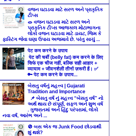
વજન ઘટાડવા માટે સરળ અને પ્રાકૃતિક
ટીપ્સ
🥗 વજન ઘટાડવા માટે સરળ અને
પ્રાકૃતિક ટીપ્સ આજકાલ મોટાભાગના
લોકો વજન ઘટાડવા માટે ડાયટ, જિમ કે
ફાસ્ટિંગ જેવા ઘણા ઉપાય અજમાવે છે. પરંતુ સાચું ...
पेट कम करने के उपाय
पेट की चर्बी (belly fat) कम करने के लिए
सिर्फ एक चीज नहीं, बल्कि सही आहार +
व्यायाम + जीवनशैली तीनों ज़रूरी हैं। ✅
🔑 पेट कम करने के उपाय...
બેસતુ વર્ષનું મહત્ત્વ | Gujarati
Tradition and Importance
📌 બેસતુ વર્ષ નું મહત્ત્વ “બેસતુ વર્ષ” નો
અર્થ થાય છે સંપૂર્ણ, સફળ અને શુભ વર્ષ
. ગુજરાતમાં અને હિંદુ પરંપરામાં, લોકો
નવા વર્ષ, આરંભ અને ...
🚫 બસ એક જ Junk Food છોડવાથી
શું થશે?