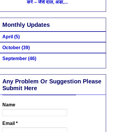
करें – जैसे दाल, अंडा,...
Monthly Updates
April
(5)
October
(39)
September
(46)
Any Problem Or Suggestion Please
Submit Here
Name
Email
*