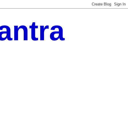
antra
 improvement ideas. Explore daily wellness tips,