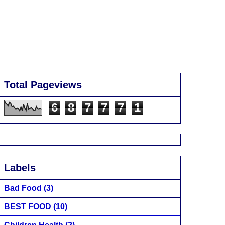
Total Pageviews
6
8
7
7
7
1
Labels
Bad Food
(3)
BEST FOOD
(10)