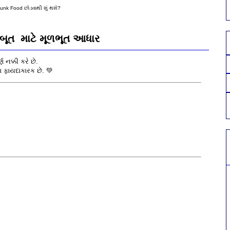
nk Food છોડવાથી શું થશે?
જબૂત માટે મૂળભૂત આધાર
 નક્કી કરે છે.
ણ ફાયદાકારક છે. 💚