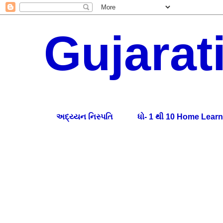
Gujarat
HelptoGujarati.com provides easy-to-understand Gujar
natural remedies, diet plans, and motivational conten
અદ્ય્યન નિસ્પતિ
ધો- 1 થી 10 Home Learn