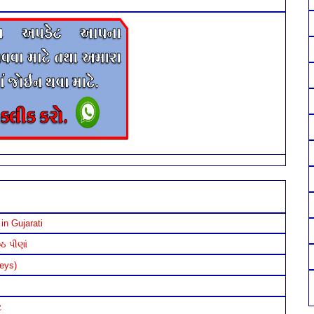
in Gujarati
ઠ પીણાં
neys)
ટ