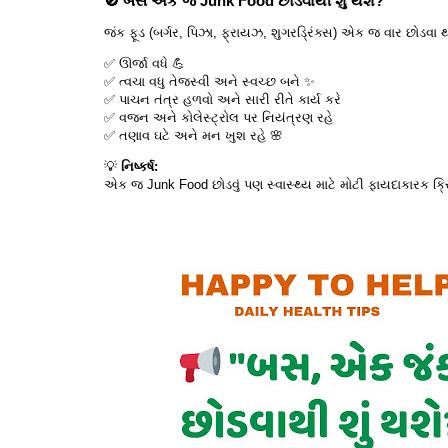
🚫
બસ એક જ Junk Food છોડવાથી શું થશે?
જંક ફૂડ (બર્ગર, પિઝા, ફ્રાયઝ, શુગરડ્રિંક્સ) એક જ વાર છોડ
✅ ઊર્જા વધે 💪
✅ ત્વચા વધુ તેજસ્વી અને સ્વચ્છ બને ✨
✅ પાચન તંત્ર હળવો અને સારી રીતે કાર્ય કરે
✅ વજન અને કોલેસ્ટ્રોલ પર નિયંત્રણ રહે
✅ તણાવ ઘટે અને મન ખુશ રહે 🌸
💡
નિષ્કર્ષ:
એક જ Junk Food છોડવું પણ સ્વાસ્થ્ય માટે મોટી ફાયદાકારક ક્ર