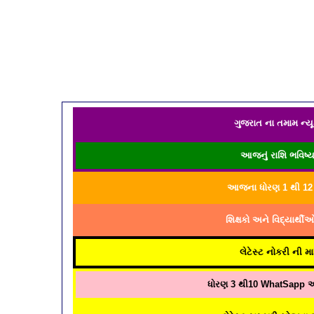
ગુજરાત ના તમામ ન્યૂ
આજનું રાશિ ભવિષ્
આજના ધોરણ 1 થી 12 ન
શિક્ષકો અને વિદ્યાર્થ
લેટેસ્ટ નોકરી ની 
ધોરણ 3 થી10 WhatSapp આધ