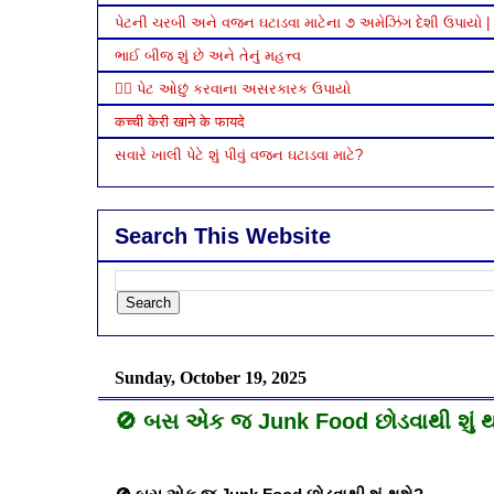
પેટની ચરબી અને વજન ઘટાડવા માટેના ૭ અમેઝિંગ દેશી ઉપાયો | 
ભાઈ બીજ શું છે અને તેનું મહત્ત્વ
🏃‍♂️ પેટ ઓછું કરવાના અસરકારક ઉપાયો
कच्ची केरी खाने के फायदे
સવારે ખાલી પેટે શું પીવું વજન ઘટાડવા માટે?
Search This Website
Sunday, October 19, 2025
🚫 બસ એક જ Junk Food છોડવાથી શું થ