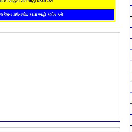
ઓની માહિતી માટે અહી ક્લિક કરો
્લિકેશન ડાઉનલોડ કરવા અહી ક્લીક કરો